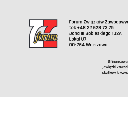
Warto przeczytać
Krajowa Komisja Rewizyjna FZZ
Wojewódzkie Rady Rynku Pracy
publicznych, stanowienia i monitorowania prawa or
społecznego
Blog
Zarząd Główny FZZ
Trójstronne Zespoły Branżowe
Zarządy wojewódzkie FZZ
EKES
Forum Związków Zawodowy
tel: +48 22 628 73 75
Strefa Forumowicza
Jana III Sobieskiego 102A
Statut FZZ
Lokal U7
00-764 Warszawa
Sfinansowan
„Związki Zawod
skutków kryzy