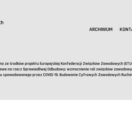
az udziału w gremiach dialogu
ch
ARCHIWUM
KONT
o ze środków projektu Europejskiej Konfederacji Związków Zawodowych (ETUC 
owe na rzecz Sprawiedliwej Odbudowy: wzmocnienie roli związków zawodowy
su spowodowanego przez COVID-19. Budowanie Cyfrowych Zawodowych Ruchó