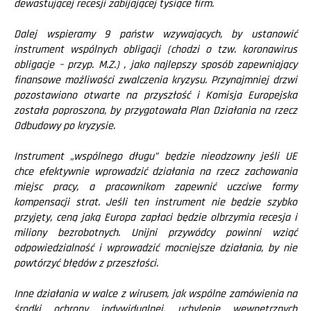
dewastującej recesji zabijającej tysiące firm.
Dalej wspieramy 9 państw wzywających, by ustanowić
instrument wspólnych obligacji (chodzi o tzw. koronawirus
obligacje – przyp. M.Z.) , jako najlepszy sposób zapewniający
finansowe możliwości zwalczenia kryzysu. Przynajmniej drzwi
pozostawiono otwarte na przyszłość i Komisja Europejska
została poproszona, by przygotowała Plan Działania na rzecz
Odbudowy po kryzysie.
Instrument „wspólnego długu” będzie nieodzowny jeśli UE
chce efektywnie wprowadzić działania na rzecz zachowania
miejsc pracy, a pracownikom zapewnić uczciwe formy
kompensacji strat. Jeśli ten instrument nie będzie szybko
przyjęty, ceną jaką Europa zapłaci będzie olbrzymia recesja i
miliony bezrobotnych. Unijni przywódcy powinni wziąć
odpowiedzialność i wprowadzić mocniejsze działania, by nie
powtórzyć błędów z przeszłości.
Inne działania w walce z wirusem, jak wspólne zamówienia na
środki ochrony indywidualnej, uchylenie wewnętrznych